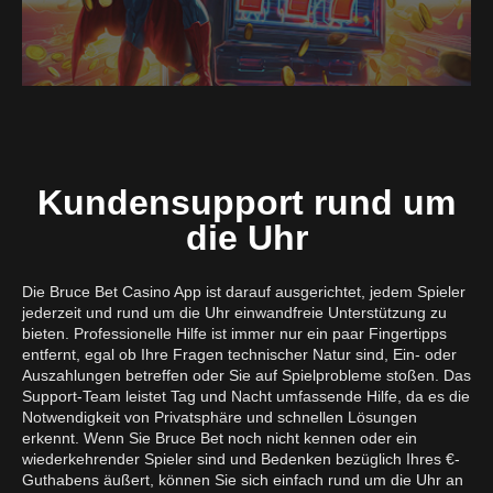
Kundensupport rund um
die Uhr
Die Bruce Bet Casino App ist darauf ausgerichtet, jedem Spieler
jederzeit und rund um die Uhr einwandfreie Unterstützung zu
bieten. Professionelle Hilfe ist immer nur ein paar Fingertipps
entfernt, egal ob Ihre Fragen technischer Natur sind, Ein- oder
Auszahlungen betreffen oder Sie auf Spielprobleme stoßen. Das
Support-Team leistet Tag und Nacht umfassende Hilfe, da es die
Notwendigkeit von Privatsphäre und schnellen Lösungen
erkennt. Wenn Sie Bruce Bet noch nicht kennen oder ein
wiederkehrender Spieler sind und Bedenken bezüglich Ihres €-
Guthabens äußert, können Sie sich einfach rund um die Uhr an