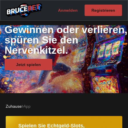
Anmelden
Registrieren
Gewinnen oder verlieren,
spüren Sie den
Nervenkitzel.
Jetzt spielen
Zuhause
App
Spielen Sie Echtgeld-Slots,