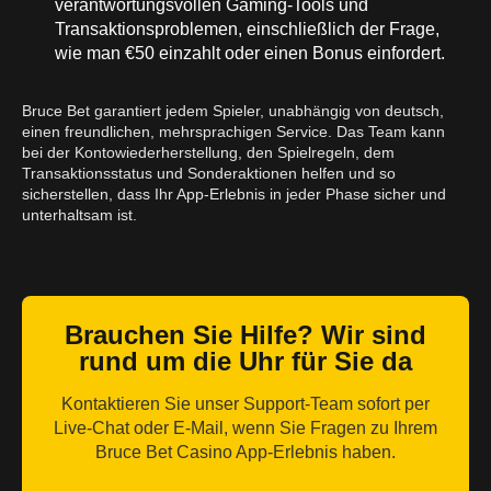
verantwortungsvollen Gaming-Tools und
Transaktionsproblemen, einschließlich der Frage,
wie man €50 einzahlt oder einen Bonus einfordert.
Bruce Bet garantiert jedem Spieler, unabhängig von deutsch,
einen freundlichen, mehrsprachigen Service. Das Team kann
bei der Kontowiederherstellung, den Spielregeln, dem
Transaktionsstatus und Sonderaktionen helfen und so
sicherstellen, dass Ihr App-Erlebnis in jeder Phase sicher und
unterhaltsam ist.
Brauchen Sie Hilfe? Wir sind
rund um die Uhr für Sie da
Kontaktieren Sie unser Support-Team sofort per
Live-Chat oder E-Mail, wenn Sie Fragen zu Ihrem
Bruce Bet Casino App-Erlebnis haben.