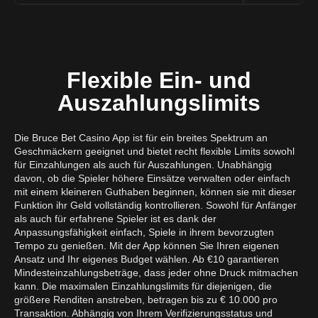
Flexible Ein- und
Auszahlungslimits
Die Bruce Bet Casino App ist für ein breites Spektrum an
Geschmäckern geeignet und bietet recht flexible Limits sowohl
für Einzahlungen als auch für Auszahlungen. Unabhängig
davon, ob die Spieler höhere Einsätze verwalten oder einfach
mit einem kleineren Guthaben beginnen, können sie mit dieser
Funktion ihr Geld vollständig kontrollieren. Sowohl für Anfänger
als auch für erfahrene Spieler ist es dank der
Anpassungsfähigkeit einfach, Spiele in ihrem bevorzugten
Tempo zu genießen. Mit der App können Sie Ihren eigenen
Ansatz und Ihr eigenes Budget wählen. Ab €10 garantieren
Mindesteinzahlungsbeträge, dass jeder ohne Druck mitmachen
kann. Die maximalen Einzahlungslimits für diejenigen, die
größere Renditen anstreben, betragen bis zu € 10.000 pro
Transaktion. Abhängig von Ihrem Verifizierungsstatus und