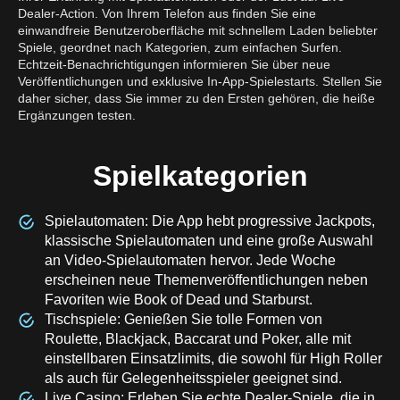
Dealer-Action. Von Ihrem Telefon aus finden Sie eine
einwandfreie Benutzeroberfläche mit schnellem Laden beliebter
Spiele, geordnet nach Kategorien, zum einfachen Surfen.
Echtzeit-Benachrichtigungen informieren Sie über neue
Veröffentlichungen und exklusive In-App-Spielestarts. Stellen Sie
daher sicher, dass Sie immer zu den Ersten gehören, die heiße
Ergänzungen testen.
Spielkategorien
Spielautomaten: Die App hebt progressive Jackpots,
klassische Spielautomaten und eine große Auswahl
an Video-Spielautomaten hervor. Jede Woche
erscheinen neue Themenveröffentlichungen neben
Favoriten wie Book of Dead und Starburst.
Tischspiele: Genießen Sie tolle Formen von
Roulette, Blackjack, Baccarat und Poker, alle mit
einstellbaren Einsatzlimits, die sowohl für High Roller
als auch für Gelegenheitsspieler geeignet sind.
Live Casino: Erleben Sie echte Dealer-Spiele, die in