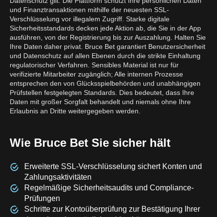
Datenschutz gilt. Die Plattform schützt Ihre persönlichen Daten
und Finanztransaktionen mithilfe der neuesten SSL-
Verschlüsselung vor illegalem Zugriff. Starke digitale
Sicherheitsstandards decken jede Aktion ab, die Sie in der App
ausführen, von der Registrierung bis zur Auszahlung. Halten Sie
Ihre Daten daher privat. Bruce Bet garantiert Benutzersicherheit
und Datenschutz auf allen Ebenen durch die strikte Einhaltung
regulatorischer Verfahren. Sensibles Material ist nur für
verifizierte Mitarbeiter zugänglich; Alle internen Prozesse
entsprechen den von Glücksspielbehörden und unabhängigen
Prüfstellen festgelegten Standards. Dies bedeutet, dass Ihre
Daten mit großer Sorgfalt behandelt und niemals ohne Ihre
Erlaubnis an Dritte weitergegeben werden.
Wie Bruce Bet Sie sicher hält
Erweiterte SSL-Verschlüsselung sichert Konten und
Zahlungsaktivitäten
Regelmäßige Sicherheitsaudits und Compliance-
Prüfungen
Schritte zur Kontoüberprüfung zur Bestätigung Ihrer