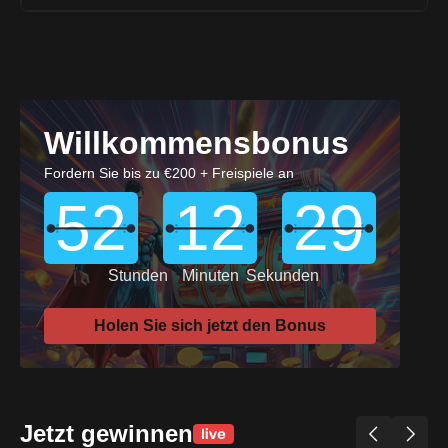
Willkommensbonus
Fordern Sie bis zu €200 + Freispiele an
52
12
28
Stunden
Minuten
Sekunden
Holen Sie sich jetzt den Bonus
Jetzt gewinnen