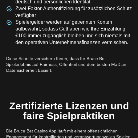
deutsch und persönlichen Identität
Zwei-Faktor-Authentifizierung für zusätzlichen Schutz
verfügbar
Spielergelder werden auf getrennten Konten
aufbewahrt, sodass Guthaben wie Ihre Einzahlung
€100 immer zugänglich bleiben und sich niemals mit
den operativen Unternehmensfinanzen vermischen.
Diese Schritte versichern Ihnen, dass Ihr Bruce Bet-
Spielerlebnis auf Fairness, Offenheit und dem besten Maß an
Datensicherheit basiert.
Zertifizierte Lizenzen und
faire Spielpraktiken
Die Bruce Bet Casino App läuft mit einem offensichtlichen
Engagement für kontrolliertes und verantwortungsvolles Spielen