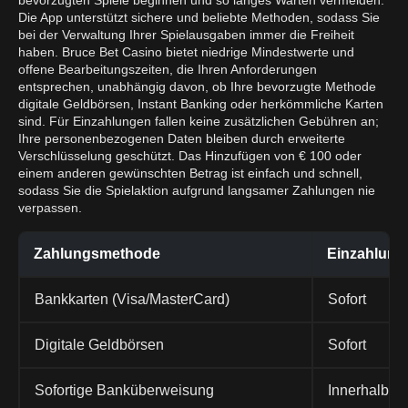
bevorzugten Spiele beginnen und so langes Warten vermeiden.
Die App unterstützt sichere und beliebte Methoden, sodass Sie
bei der Verwaltung Ihrer Spielausgaben immer die Freiheit
haben. Bruce Bet Casino bietet niedrige Mindestwerte und
offene Bearbeitungszeiten, die Ihren Anforderungen
entsprechen, unabhängig davon, ob Ihre bevorzugte Methode
digitale Geldbörsen, Instant Banking oder herkömmliche Karten
sind. Für Einzahlungen fallen keine zusätzlichen Gebühren an;
Ihre personenbezogenen Daten bleiben durch erweiterte
Verschlüsselung geschützt. Das Hinzufügen von € 100 oder
einem anderen gewünschten Betrag ist einfach und schnell,
sodass Sie die Spielaktion aufgrund langsamer Zahlungen nie
verpassen.
Zahlungsmethode
Einzahlungs
Bankkarten (Visa/MasterCard)
Sofort
Digitale Geldbörsen
Sofort
Sofortige Banküberweisung
Innerhalb v