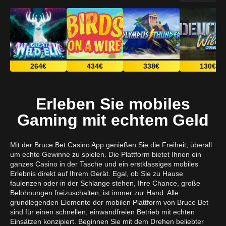
264€
434€
338€
130€
Erleben Sie mobiles
Gaming mit echtem Geld
Mit der Bruce Bet Casino App genießen Sie die Freiheit, überall
um echte Gewinne zu spielen. Die Plattform bietet Ihnen ein
ganzes Casino in der Tasche und ein erstklassiges mobiles
Erlebnis direkt auf Ihrem Gerät. Egal, ob Sie zu Hause
faulenzen oder in der Schlange stehen, Ihre Chance, große
Belohnungen freizuschalten, ist immer zur Hand. Alle
grundlegenden Elemente der mobilen Plattform von Bruce Bet
sind für einen schnellen, einwandfreien Betrieb mit echten
Einsätzen konzipiert. Beginnen Sie mit dem Drehen beliebter