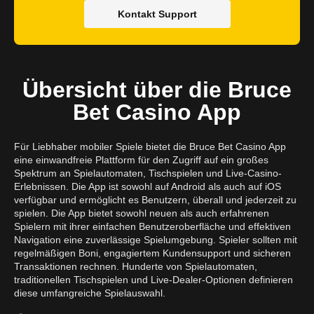
Kontakt Support
Übersicht über die Bruce
Bet Casino App
Für Liebhaber mobiler Spiele bietet die Bruce Bet Casino App
eine einwandfreie Plattform für den Zugriff auf ein großes
Spektrum an Spielautomaten, Tischspielen und Live-Casino-
Erlebnissen. Die App ist sowohl auf Android als auch auf iOS
verfügbar und ermöglicht es Benutzern, überall und jederzeit zu
spielen. Die App bietet sowohl neuen als auch erfahrenen
Spielern mit ihrer einfachen Benutzeroberfläche und effektiven
Navigation eine zuverlässige Spielumgebung. Spieler sollten mit
regelmäßigen Boni, engagiertem Kundensupport und sicheren
Transaktionen rechnen. Hunderte von Spielautomaten,
traditionellen Tischspielen und Live-Dealer-Optionen definieren
diese umfangreiche Spielauswahl.