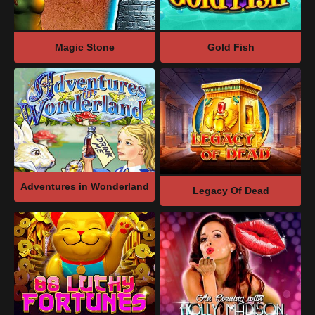
Magic Stone
Gold Fish
Adventures in Wonderland
Legacy Of Dead