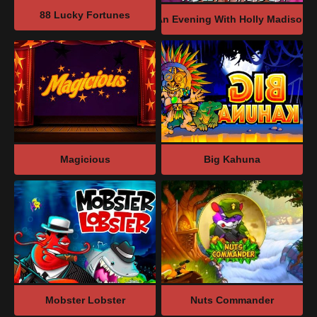
88 Lucky Fortunes
An Evening With Holly Madison
Magicious
Diamond Croupier Hd
Mobster Lobster
Nuts Commander