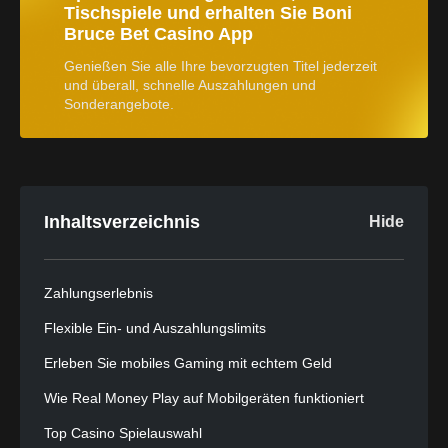
Tischspiele und erhalten Sie Boni
Bruce Bet Casino App
Genießen Sie alle Ihre bevorzugten Titel jederzeit
und überall, schnelle Auszahlungen und
Sonderangebote.
Inhaltsverzeichnis
Hide
Zahlungserlebnis
Flexible Ein- und Auszahlungslimits
Erleben Sie mobiles Gaming mit echtem Geld
Wie Real Money Play auf Mobilgeräten funktioniert
Top Casino Spielauswahl