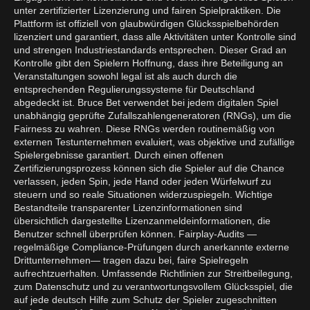
unter zertifizierter Lizenzierung und fairen Spielpraktiken. Die
Plattform ist offiziell von glaubwürdigen Glücksspielbehörden
lizenziert und garantiert, dass alle Aktivitäten unter Kontrolle sind
und strengen Industriestandards entsprechen. Dieser Grad an
Kontrolle gibt den Spielern Hoffnung, dass ihre Beteiligung an
Veranstaltungen sowohl legal ist als auch durch die
entsprechenden Regulierungssysteme für Deutschland
abgedeckt ist. Bruce Bet verwendet bei jedem digitalen Spiel
unabhängig geprüfte Zufallszahlengeneratoren (RNGs), um die
Fairness zu wahren. Diese RNGs werden routinemäßig von
externen Testunternehmen evaluiert, was objektive und zufällige
Spielergebnisse garantiert. Durch einen offenen
Zertifizierungsprozess können sich die Spieler auf die Chance
verlassen, jeden Spin, jede Hand oder jeden Würfelwurf zu
steuern und so reale Situationen widerzuspiegeln. Wichtige
Bestandteile transparenter Lizenzinformationen sind
übersichtlich dargestellte Lizenzanmeldeinformationen, die
Benutzer schnell überprüfen können. Fairplay-Audits —
regelmäßige Compliance-Prüfungen durch anerkannte externe
Drittunternehmen— tragen dazu bei, faire Spielregeln
aufrechtzuerhalten. Umfassende Richtlinien zur Streitbeilegung,
zum Datenschutz und zu verantwortungsvollem Glücksspiel, die
auf jede deutsch Hilfe zum Schutz der Spieler zugeschnitten