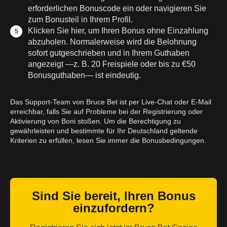
erforderlichen Bonuscode ein oder navigieren Sie
zum Bonusteil in Ihrem Profil.
Klicken Sie hier, um Ihren Bonus ohne Einzahlung
abzuholen. Normalerweise wird die Belohnung
sofort gutgeschrieben und in Ihrem Guthaben
angezeigt —z. B. 20 Freispiele oder bis zu €50
Bonusguthaben— ist eindeutig.
Das Support-Team von Bruce Bet ist per Live-Chat oder E-Mail
erreichbar, falls Sie auf Probleme bei der Registrierung oder
Aktivierung von Boni stoßen. Um die Berechtigung zu
gewährleisten und bestimmte für Ihr Deutschland geltende
Kriterien zu erfüllen, lesen Sie immer die Bonusbedingungen.
Sind Sie bereit, Ihren Bonus
einzufordern?