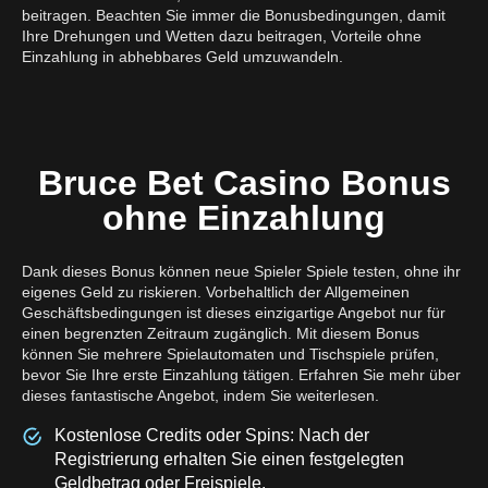
beitragen. Beachten Sie immer die Bonusbedingungen, damit
Ihre Drehungen und Wetten dazu beitragen, Vorteile ohne
Einzahlung in abhebbares Geld umzuwandeln.
Bruce Bet Casino Bonus
ohne Einzahlung
Dank dieses Bonus können neue Spieler Spiele testen, ohne ihr
eigenes Geld zu riskieren. Vorbehaltlich der Allgemeinen
Geschäftsbedingungen ist dieses einzigartige Angebot nur für
einen begrenzten Zeitraum zugänglich. Mit diesem Bonus
können Sie mehrere Spielautomaten und Tischspiele prüfen,
bevor Sie Ihre erste Einzahlung tätigen. Erfahren Sie mehr über
dieses fantastische Angebot, indem Sie weiterlesen.
Kostenlose Credits oder Spins: Nach der
Registrierung erhalten Sie einen festgelegten
Geldbetrag oder Freispiele.