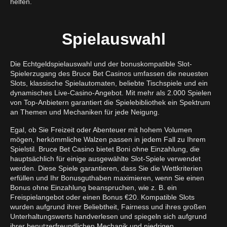
helfen.
Spielauswahl
Die Echtgeldspielauswahl und der bonuskompatible Slot-
Spielerzugang des Bruce Bet Casinos umfassen die neuesten
Slots, klassische Spielautomaten, beliebte Tischspiele und ein
dynamisches Live-Casino-Angebot. Mit mehr als 2.000 Spielen
von Top-Anbietern garantiert die Spielebibliothek ein Spektrum
an Themen und Mechaniken für jede Neigung.
Egal, ob Sie Freizeit oder Abenteuer mit hohem Volumen
mögen, herkömmliche Walzen passen in jedem Fall zu Ihrem
Spielstil. Bruce Bet Casino bietet Boni ohne Einzahlung, die
hauptsächlich für einige ausgewählte Slot-Spiele verwendet
werden. Diese Spiele garantieren, dass Sie die Wettkriterien
erfüllen und Ihr Bonusguthaben maximieren, wenn Sie einen
Bonus ohne Einzahlung beanspruchen, wie z. B. ein
Freispielangebot oder einen Bonus €20. Kompatible Slots
wurden aufgrund ihrer Beliebtheit, Fairness und ihres großen
Unterhaltungswerts handverlesen und spiegeln sich aufgrund
ihrer benutzerfreundlichen Mechanik und niedrigen