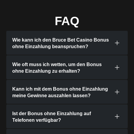
FAQ
Wie kann ich den Bruce Bet Casino Bonus
ohne Einzahlung beanspruchen?
Wie oft muss ich wetten, um den Bonus
ohne Einzahlung zu erhalten?
Kann ich mit dem Bonus ohne Einzahlung
meine Gewinne auszahlen lassen?
Ist der Bonus ohne Einzahlung auf
Telefonen verfügbar?