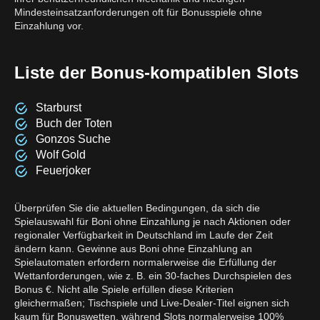
Mindesteinsatzanforderungen oft für Bonusspiele ohne
Einzahlung vor.
Liste der Bonus-kompatiblen Slots
Starburst
Buch der Toten
Gonzos Suche
Wolf Gold
Feuerjoker
Überprüfen Sie die aktuellen Bedingungen, da sich die
Spielauswahl für Boni ohne Einzahlung je nach Aktionen oder
regionaler Verfügbarkeit in Deutschland im Laufe der Zeit
ändern kann. Gewinne aus Boni ohne Einzahlung an
Spielautomaten erfordern normalerweise die Erfüllung der
Wettanforderungen, wie z. B. ein 30-faches Durchspielen des
Bonus €. Nicht alle Spiele erfüllen diese Kriterien
gleichermaßen; Tischspiele und Live-Dealer-Titel eignen sich
kaum für Bonuswetten, während Slots normalerweise 100%