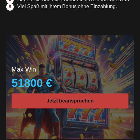
Viel Spaß mit Ihrem Bonus ohne Einzahlung.
Max Win
51800 €
Jetzt beanspruchen