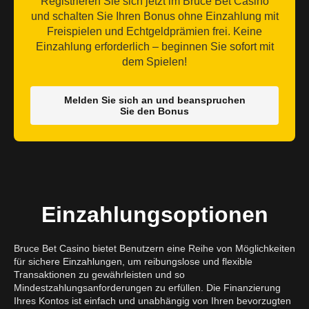
Registrieren Sie sich jetzt im Bruce Bet Casino
und schalten Sie Ihren Bonus ohne Einzahlung mit
Freispielen und Echtgeldprämien frei. Keine
Einzahlung erforderlich – beginnen Sie sofort mit
dem Spielen!
Melden Sie sich an und beanspruchen
Sie den Bonus
Einzahlungsoptionen
Bruce Bet Casino bietet Benutzern eine Reihe von Möglichkeiten
für sichere Einzahlungen, um reibungslose und flexible
Transaktionen zu gewährleisten und so
Mindestzahlungsanforderungen zu erfüllen. Die Finanzierung
Ihres Kontos ist einfach und unabhängig von Ihren bevorzugten