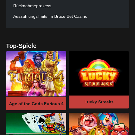
Rücknahmeprozess
Auszahlungslimits im Bruce Bet Casino
Spielauswahl
Liste der Bonus-kompatiblen Slots
Top-Spiele
Bruce Bet Casino Bonus ohne Einzahlung
Lucky Streaks
Jungle Games