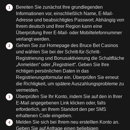
Bereiten Sie zunächst Ihre grundlegenden
Informationen vor, einschließlich Name, E-Mail-
Adresse und beabsichtigtes Passwort. Abhängig von
Ihrem deutsch und Ihrer Region kann eine
Überprüfung Ihrer E-Mail- oder Mobiltelefonnummer
verlangt werden.
Gehen Sie zur Homepage des Bruce Bet Casinos
und wählen Sie bei der Schritt-für-Schritt-
Registrierung und Bonusaktivierung die Schaltfläche
„Anmelden“ oder „Registriert“. Geben Sie Ihre
richtigen persönlichen Daten in das
Registrierungsformular ein. Überprüfen Sie erneut
die Richtigkeit, um spätere Auszahlungsprobleme zu
vermeiden.
Überprüfen Sie Ihr Konto, indem Sie auf den in Ihrer
E-Mail angegebenen Link klicken oder, falls
erforderlich, an Ihrem Standort den per SMS
erhaltenen Code eingeben.
Melden Sie sich bei Ihrem neu erstellten Konto an.
Geben Sie auf Anfrage einen beliebigen