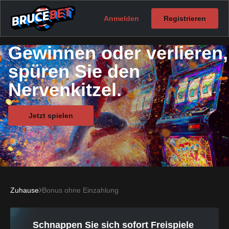
Anmelden
Registrieren
Gewinnen oder verlieren,
spüren Sie den
Nervenkitzel.
Jetzt spielen
Zuhause
Bonus ohne Einzahlung
Schnappen Sie sich sofort Freispiele