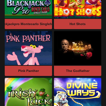
Blackjackpro Montecarlo Singlehand
Hot Shots
Pink Panther
The Godfather