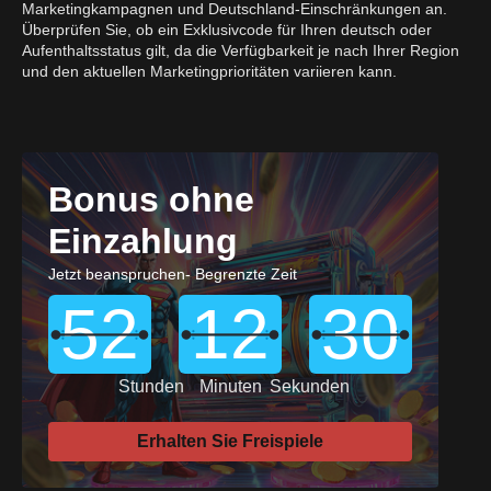
Marketingkampagnen und Deutschland-Einschränkungen an.
Überprüfen Sie, ob ein Exklusivcode für Ihren deutsch oder
Aufenthaltsstatus gilt, da die Verfügbarkeit je nach Ihrer Region
und den aktuellen Marketingprioritäten variieren kann.
Bonus ohne
Einzahlung
Jetzt beanspruchen- Begrenzte Zeit
52
12
29
Stunden
Minuten
Sekunden
Erhalten Sie Freispiele