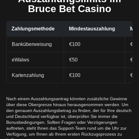
Bruce Bet Casino
Zahlungsmethode
Mindestauszahlung
Max
Banküberweisung
€100
€50
eWalws
€50
€40
Kartenzahlung
€100
€35
Nach einem Auszahlungsantrag könnten zusätzliche Gewinne
über diese Obergrenze hinaus herausgenommen werden. Um
den genauen Auszahlungsbetrag zu finden, der für Ihre deutsch
und Deutschland verfügbar ist, überprüfen Sie immer die
Bonusbedingungen. Sollten Fragen oder Verzögerungen
auftreten, steht Ihnen das Support-Team rund um die Uhr zur
Verfügung, um Ihnen ab Ihrem ersten Rückzugsprozess zu