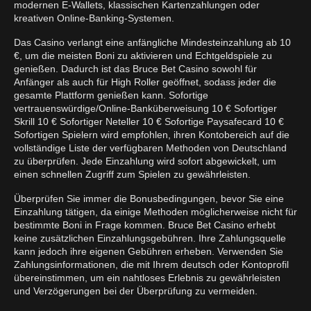
modernen E-Wallets, klassischen Kartenzahlungen oder
kreativen Online-Banking-Systemen.
Das Casino verlangt eine anfängliche Mindesteinzahlung ab 10
€, um die meisten Boni zu aktivieren und Echtgeldspiele zu
genießen. Dadurch ist das Bruce Bet Casino sowohl für
Anfänger als auch für High Roller geöffnet, sodass jeder die
gesamte Plattform genießen kann. Sofortige
vertrauenswürdige/Online-Banküberweisung 10 € Sofortiger
Skrill 10 € Sofortiger Neteller 10 € Sofortige Paysafecard 10 €
Sofortigen Spielern wird empfohlen, ihren Kontobereich auf die
vollständige Liste der verfügbaren Methoden von Deutschland
zu überprüfen. Jede Einzahlung wird sofort abgewickelt, um
einen schnellen Zugriff zum Spielen zu gewährleisten.
Überprüfen Sie immer die Bonusbedingungen, bevor Sie eine
Einzahlung tätigen, da einige Methoden möglicherweise nicht für
bestimmte Boni in Frage kommen. Bruce Bet Casino erhebt
keine zusätzlichen Einzahlungsgebühren. Ihre Zahlungsquelle
kann jedoch ihre eigenen Gebühren erheben. Verwenden Sie
Zahlungsinformationen, die mit Ihrem deutsch oder Kontoprofil
übereinstimmen, um ein nahtloses Erlebnis zu gewährleisten
und Verzögerungen bei der Überprüfung zu vermeiden.