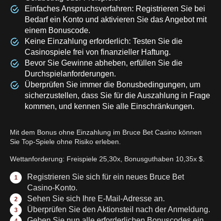
Einfaches Anspruchsverfahren: Registrieren Sie bei
Bedarf ein Konto und aktivieren Sie das Angebot mit
einem Bonuscode.
Keine Einzahlung erforderlich: Testen Sie die
Casinospiele frei von finanzieller Haftung.
Bevor Sie Gewinne abheben, erfüllen Sie die
Durchspielanforderungen.
Überprüfen Sie immer die Bonusbedingungen, um
sicherzustellen, dass Sie für die Auszahlung in Frage
kommen, und kennen Sie alle Einschränkungen.
Mit dem Bonus ohne Einzahlung im Bruce Bet Casino können
Sie Top-Spiele ohne Risiko erleben.
Wettanforderung: Freispiele 25,30x, Bonusguthaben 10,35x $.
Registrieren Sie sich für ein neues Bruce Bet
Casino-Konto.
Sehen Sie sich Ihre E-Mail-Adresse an.
Überprüfen Sie den Aktionsteil nach der Anmeldung.
Geben Sie nun alle erforderlichen Bonuscodes ein.